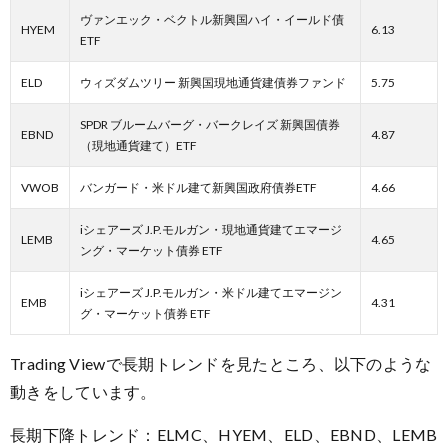
ヴァンエック・ベクトル新興国ハイ・イールド債
HYEM
6.13
ETF
ELD
ウィズダムツリー 新興国現地通貨建債券ファンド
5.75
SPDR ブルームバーグ・バークレイズ 新興国債券
EBND
4.87
（現地通貨建て）ETF
VWOB
バンガード・米ドル建て新興国政府債券ETF
4.66
iシェアーズ J.P.モルガン・現地通貨建てエマージ
LEMB
4.65
ング・マーケット債券 ETF
iシェアーズ J.P.モルガン・米ドル建てエマージン
EMB
4.31
グ・マーケット債券 ETF
Trading Viewで長期トレンドを見たところ、以下のような
動きをしています。
長期下降トレンド：ELMC、HYEM、ELD、EBND、LEMB