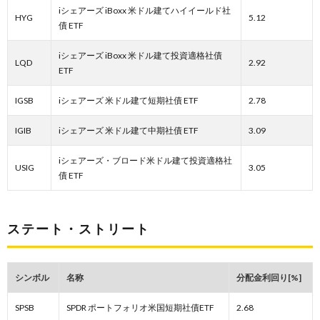
iシェアーズ iBoxx 米ドル建てハイイールド社
HYG
5.12
債 ETF
iシェアーズ iBoxx 米ドル建て投資適格社債
LQD
2.92
ETF
IGSB
iシェアーズ 米ドル建て短期社債 ETF
2.78
IGIB
iシェアーズ 米ドル建て中期社債 ETF
3.09
iシェアーズ・ブロード米ドル建て投資適格社
USIG
3.05
債 ETF
ステート・ストリート
シンボル
名称
分配金利回り[%]
SPSB
SPDR ポートフォリオ米国短期社債ETF
2.68