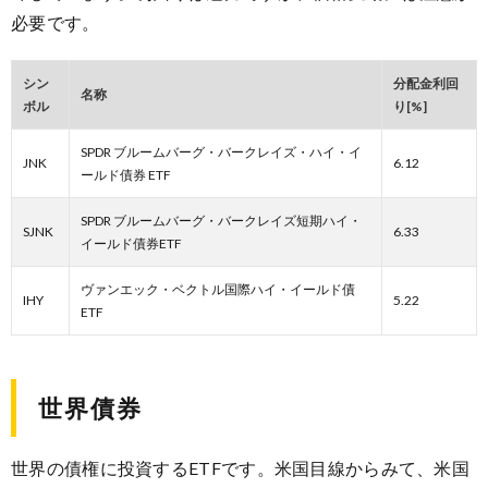
必要です。
シン
分配金利回
名称
ボル
り[%]
SPDR ブルームバーグ・バークレイズ・ハイ・イ
JNK
6.12
ールド債券 ETF
SPDR ブルームバーグ・バークレイズ短期ハイ・
SJNK
6.33
イールド債券ETF
ヴァンエック・ベクトル国際ハイ・イールド債
IHY
5.22
ETF
世界債券
世界の債権に投資するETFです。米国目線からみて、米国