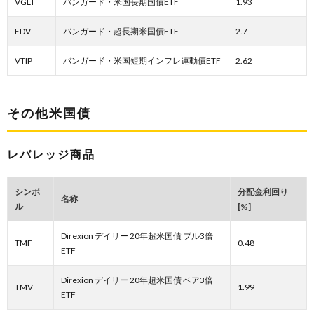
VGLT
バンガード・米国長期国債ETF
1.93
EDV
バンガード・超長期米国債ETF
2.7
VTIP
バンガード・米国短期インフレ連動債ETF
2.62
その他米国債
レバレッジ商品
シンボ
分配金利回り
名称
ル
[%]
Direxion デイリー 20年超米国債 ブル3倍
TMF
0.48
ETF
Direxion デイリー 20年超米国債 ベア3倍
TMV
1.99
ETF