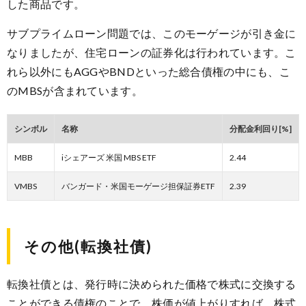
した商品です。
サブプライムローン問題では、このモーゲージが引き金に
なりましたが、住宅ローンの証券化は行われています。こ
れら以外にもAGGやBNDといった総合債権の中にも、こ
のMBSが含まれています。
シンボル
名称
分配金利回り[%]
MBB
iシェアーズ 米国 MBS ETF
2.44
VMBS
バンガード・米国モーゲージ担保証券ETF
2.39
その他(転換社債)
転換社債とは、発行時に決められた価格で株式に交換する
ことができる債権のことで、株価が値上がりすれば、株式