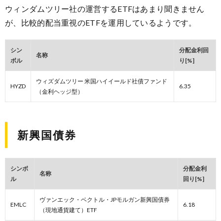
ウィンダムツリー社の運営するETFはあまり聞きません
が、比較的配当重視のETFを運用しているようです。
シン
分配金利回
名称
ボル
り[%]
ウィズダムツリー 米国ハイイールド社債ファンド
HYZD
6.35
（金利ヘッジ型）
新興国債券
シンボ
分配金利
名称
ル
回り[%]
ヴァンエック・ベクトル・JPモルガン新興国債券
EMLC
6.18
（現地通貨建て）ETF