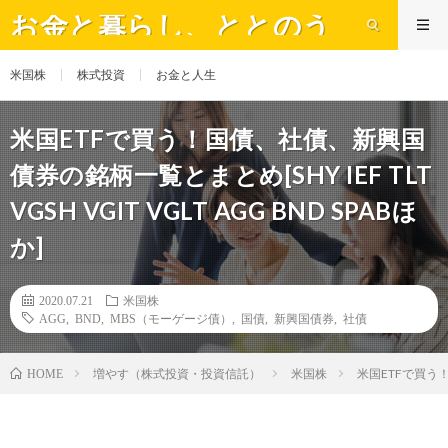
お金と暮らし、ととのう
米国株
株式投資
お金と人生
米国ETFで買う！国債、社債、新興国
債券の銘柄一覧とまとめ[SHY IEF TLT
VGSH VGIT VGLT AGG BND SPABほ
か]
2020.07.21
米国株
AGG
,
BND
,
MBS（モーゲージ債）
,
国債
,
新興国債券
,
社債
増やす（株式投資・投資信託）
米国株
米国ETFで買う！国
HOME