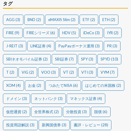
タグ
AGG
(3)
BND
(2)
eMAXIS Slim
(2)
ETF
(2)
ETH
(2)
FIRE
(9)
FIREシリーズ
(6)
HDV
(5)
iDeCo
(3)
IYR
(2)
J-REIT
(3)
LINE証券
(4)
PayPayボーナス運用
(3)
PR
(3)
SBIネオモバイル証券
(2)
SBI証券
(7)
SPY
(3)
SPYD
(10)
T
(2)
VIG
(2)
VOO
(3)
VT
(2)
VTI
(3)
VYM
(7)
XOM
(4)
お金
(2)
つみたてNISA
(6)
はじめての米国株
(2)
ドメイン
(3)
ネットバンク
(3)
マネックス証券
(4)
仮想通貨
(2)
全世界株式
(2)
分散投資
(3)
国債
(6)
投資用語解説
(3)
新興国債券
(3)
書評・レビュー
(28)