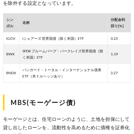
を除外する設定となっています。
シン
分配金利
名称
ボル
回り[%]
IGOV
iシェアーズ 世界国債（除く米国）ETF
0.23
SPDR ブルームバーグ・バークレイズ世界国債（除
BWX
1.19
く米国）ETF
バンガード・トータル・インターナショナル債券
BNDX
3.27
ETF（米ドルヘッジあり）
MBS(モーゲージ債)
モーゲージとは、住宅ローンのように、土地を担保にして
貸し出したローンを、流動性を高めるために債権を証券化