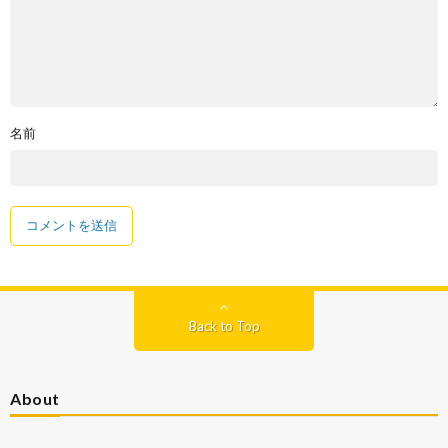
名前
Back to Top
About