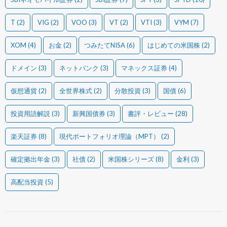
T
(2)
VIG
(2)
VOO
(3)
VT
(2)
VTI
(3)
VYM
(7)
XOM
(4)
お金
(2)
つみたてNISA
(6)
はじめての米国株
(2)
ドメイン
(3)
ネットバンク
(3)
マネックス証券
(4)
仮想通貨
(2)
全世界株式
(2)
分散投資
(3)
国債
(6)
投資用語解説
(3)
新興国債券
(3)
書評・レビュー
(28)
楽天証券
(8)
現代ポートフォリオ理論（MPT）
(2)
確定拠出年金
(3)
社債
(2)
米国株シリーズ
(8)
金利
(3)
高配当投資
(5)