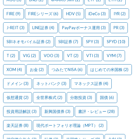
FIRE
(9)
FIREシリーズ
(6)
HDV
(5)
iDeCo
(3)
IYR
(2)
J-REIT
(3)
LINE証券
(4)
PayPayボーナス運用
(3)
PR
(3)
SBIネオモバイル証券
(2)
SBI証券
(7)
SPY
(3)
SPYD
(10)
T
(2)
VIG
(2)
VOO
(3)
VT
(2)
VTI
(3)
VYM
(7)
XOM
(4)
お金
(2)
つみたてNISA
(6)
はじめての米国株
(2)
ドメイン
(3)
ネットバンク
(3)
マネックス証券
(4)
仮想通貨
(2)
全世界株式
(2)
分散投資
(3)
国債
(6)
投資用語解説
(3)
新興国債券
(3)
書評・レビュー
(28)
楽天証券
(8)
現代ポートフォリオ理論（MPT）
(2)