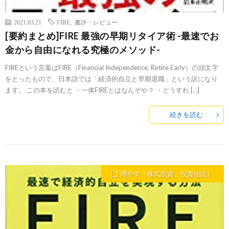
2021.03.21
FIRE
,
書評・レビュー
[要約まとめ]FIRE 最強の早期リタイア術 -最速でお
金から自由になれる究極のメソッド-
FIREという言葉はFIRE（Financial Independence, Retire Early）の頭文字
をとったもので、日本語では「経済的自立と早期退職」という訳になり
ます。 この本を読むと ・一体FIREとはなんぞや？ ・どうすれ […]
続きを読む
増やす（株式投資・投資信託）