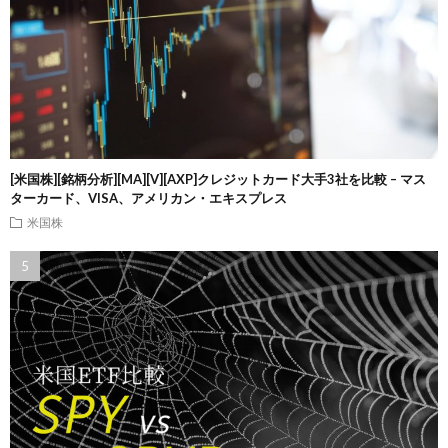
[米国株][銘柄分析][MA][V][AXP]クレジットカード大手3社を比較 – マス
ターカード、VISA、アメリカン・エキスプレス
米国株