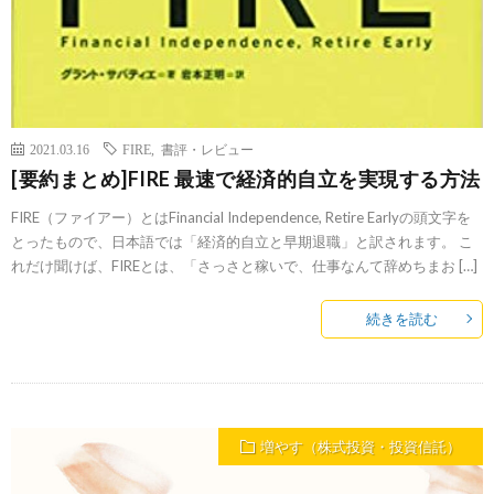
2021.03.16
FIRE
,
書評・レビュー
[要約まとめ]FIRE 最速で経済的自立を実現する方法
FIRE（ファイアー）とはFinancial Independence, Retire Earlyの頭文字を
とったもので、日本語では「経済的自立と早期退職」と訳されます。 こ
れだけ聞けば、FIREとは、「さっさと稼いで、仕事なんて辞めちまお […]
続きを読む
増やす（株式投資・投資信託）