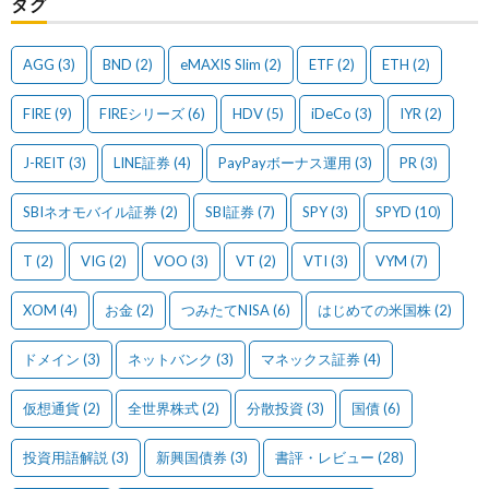
タグ
AGG
(3)
BND
(2)
eMAXIS Slim
(2)
ETF
(2)
ETH
(2)
FIRE
(9)
FIREシリーズ
(6)
HDV
(5)
iDeCo
(3)
IYR
(2)
J-REIT
(3)
LINE証券
(4)
PayPayボーナス運用
(3)
PR
(3)
SBIネオモバイル証券
(2)
SBI証券
(7)
SPY
(3)
SPYD
(10)
T
(2)
VIG
(2)
VOO
(3)
VT
(2)
VTI
(3)
VYM
(7)
XOM
(4)
お金
(2)
つみたてNISA
(6)
はじめての米国株
(2)
ドメイン
(3)
ネットバンク
(3)
マネックス証券
(4)
仮想通貨
(2)
全世界株式
(2)
分散投資
(3)
国債
(6)
投資用語解説
(3)
新興国債券
(3)
書評・レビュー
(28)