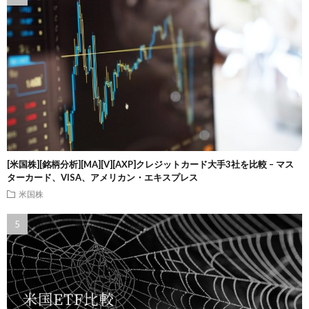
[米国株][銘柄分析][MA][V][AXP]クレジットカード大手3社を比較 – マス
ターカード、VISA、アメリカン・エキスプレス
米国株