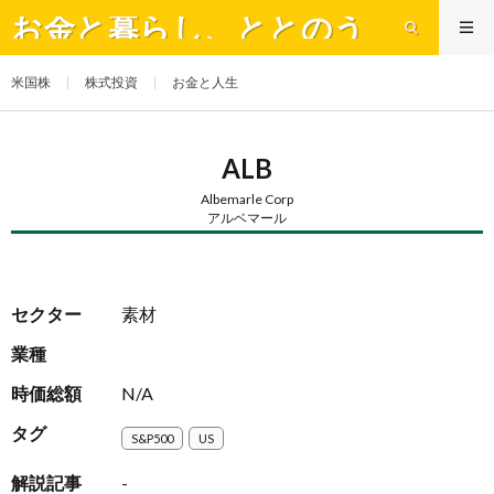
お金と暮らし、ととのう
米国株
株式投資
お金と人生
ALB
Albemarle Corp
アルベマール
セクター
素材
業種
時価総額
N/A
タグ
S&P500
US
解説記事
-