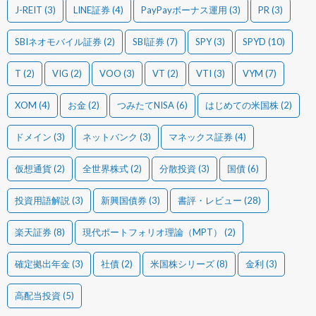
J-REIT
(3)
LINE証券
(4)
PayPayボーナス運用
(3)
PR
(3)
SBIネオモバイル証券
(2)
SBI証券
(7)
SPY
(3)
SPYD
(10)
T
(2)
VIG
(2)
VOO
(3)
VT
(2)
VTI
(3)
VYM
(7)
XOM
(4)
お金
(2)
つみたてNISA
(6)
はじめての米国株
(2)
ドメイン
(3)
ネットバンク
(3)
マネックス証券
(4)
仮想通貨
(2)
全世界株式
(2)
分散投資
(3)
国債
(6)
投資用語解説
(3)
新興国債券
(3)
書評・レビュー
(28)
楽天証券
(8)
現代ポートフォリオ理論（MPT）
(2)
確定拠出年金
(3)
社債
(2)
米国株シリーズ
(8)
金利
(3)
高配当投資
(5)