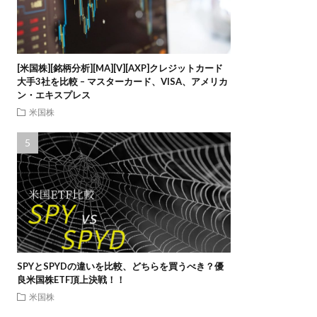
[米国株][銘柄分析][MA][V][AXP]クレジットカード
大手3社を比較 – マスターカード、VISA、アメリカ
ン・エキスプレス
米国株
SPYとSPYDの違いを比較、どちらを買うべき？優
良米国株ETF頂上決戦！！
米国株