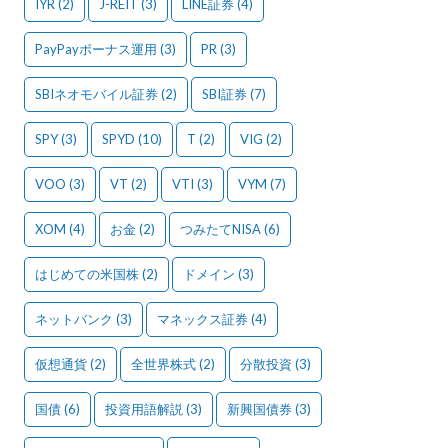
IYR
(2)
J-REIT
(3)
LINE証券
(4)
PayPayボーナス運用
(3)
PR
(3)
SBIネオモバイル証券
(2)
SBI証券
(7)
SPY
(3)
SPYD
(10)
T
(2)
VIG
(2)
VOO
(3)
VT
(2)
VTI
(3)
VYM
(7)
XOM
(4)
お金
(2)
つみたてNISA
(6)
はじめての米国株
(2)
ドメイン
(3)
ネットバンク
(3)
マネックス証券
(4)
仮想通貨
(2)
全世界株式
(2)
分散投資
(3)
国債
(6)
投資用語解説
(3)
新興国債券
(3)