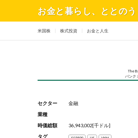
お金と暮らし、ととのう
米国株
株式投資
お金と人生
The B
バンク 
セクター
金融
業種
時価総額
36,943,002[千ドル]
タグ
S&P500
US
VYM