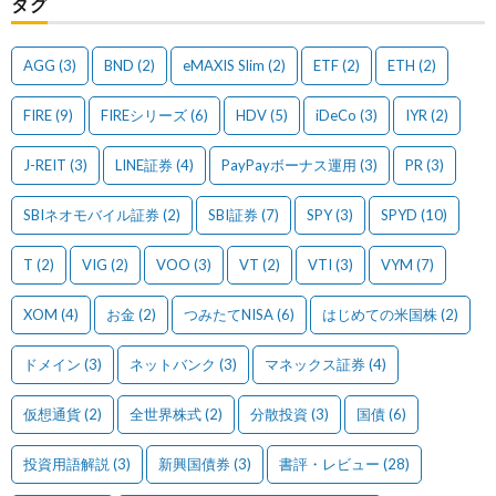
タグ
AGG
(3)
BND
(2)
eMAXIS Slim
(2)
ETF
(2)
ETH
(2)
FIRE
(9)
FIREシリーズ
(6)
HDV
(5)
iDeCo
(3)
IYR
(2)
J-REIT
(3)
LINE証券
(4)
PayPayボーナス運用
(3)
PR
(3)
SBIネオモバイル証券
(2)
SBI証券
(7)
SPY
(3)
SPYD
(10)
T
(2)
VIG
(2)
VOO
(3)
VT
(2)
VTI
(3)
VYM
(7)
XOM
(4)
お金
(2)
つみたてNISA
(6)
はじめての米国株
(2)
ドメイン
(3)
ネットバンク
(3)
マネックス証券
(4)
仮想通貨
(2)
全世界株式
(2)
分散投資
(3)
国債
(6)
投資用語解説
(3)
新興国債券
(3)
書評・レビュー
(28)