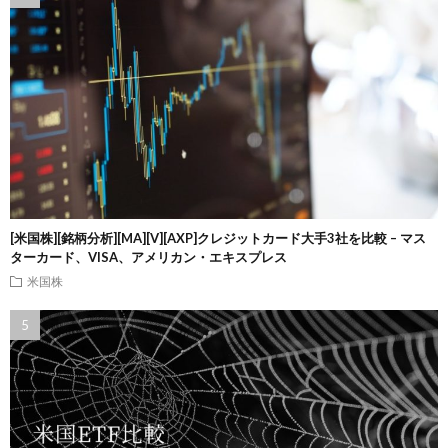
[米国株][銘柄分析][MA][V][AXP]クレジットカード大手3社を比較 – マス
ターカード、VISA、アメリカン・エキスプレス
米国株