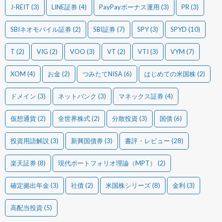
J-REIT
(3)
LINE証券
(4)
PayPayボーナス運用
(3)
PR
(3)
SBIネオモバイル証券
(2)
SBI証券
(7)
SPY
(3)
SPYD
(10)
T
(2)
VIG
(2)
VOO
(3)
VT
(2)
VTI
(3)
VYM
(7)
XOM
(4)
お金
(2)
つみたてNISA
(6)
はじめての米国株
(2)
ドメイン
(3)
ネットバンク
(3)
マネックス証券
(4)
仮想通貨
(2)
全世界株式
(2)
分散投資
(3)
国債
(6)
投資用語解説
(3)
新興国債券
(3)
書評・レビュー
(28)
楽天証券
(8)
現代ポートフォリオ理論（MPT）
(2)
確定拠出年金
(3)
社債
(2)
米国株シリーズ
(8)
金利
(3)
高配当投資
(5)