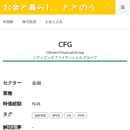
お金と暮らし、ととのう
米国株
株式投資
お金と人生
CFG
Citizens Financial Group
シティズンズ ファイナンシャル グループ
セクター
金融
業種
時価総額
N/A
タグ
S&P500
SPYD
US
VYM
解説記事
-