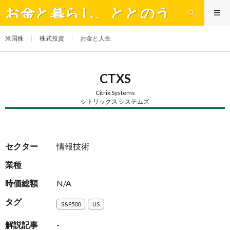
お金と暮らし、ととのう
米国株
株式投資
お金と人生
CTXS
Citrix Systems
シトリックス システムズ
セクター
情報技術
業種
時価総額
N/A
タグ
S&P500
US
解説記事
-