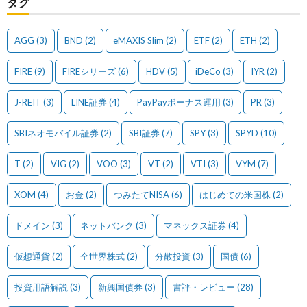
タグ
AGG
(3)
BND
(2)
eMAXIS Slim
(2)
ETF
(2)
ETH
(2)
FIRE
(9)
FIREシリーズ
(6)
HDV
(5)
iDeCo
(3)
IYR
(2)
J-REIT
(3)
LINE証券
(4)
PayPayボーナス運用
(3)
PR
(3)
SBIネオモバイル証券
(2)
SBI証券
(7)
SPY
(3)
SPYD
(10)
T
(2)
VIG
(2)
VOO
(3)
VT
(2)
VTI
(3)
VYM
(7)
XOM
(4)
お金
(2)
つみたてNISA
(6)
はじめての米国株
(2)
ドメイン
(3)
ネットバンク
(3)
マネックス証券
(4)
仮想通貨
(2)
全世界株式
(2)
分散投資
(3)
国債
(6)
投資用語解説
(3)
新興国債券
(3)
書評・レビュー
(28)