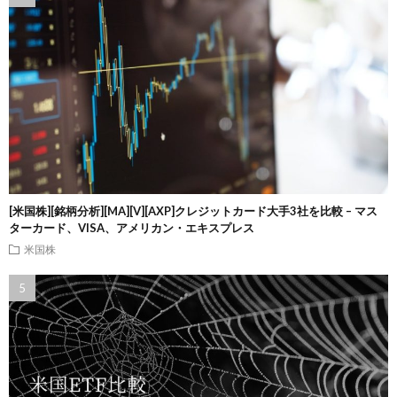
[米国株][銘柄分析][MA][V][AXP]クレジットカード大手3社を比較 – マス
ターカード、VISA、アメリカン・エキスプレス
米国株