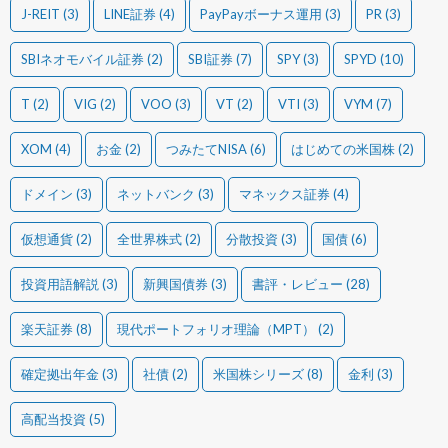
J-REIT
(3)
LINE証券
(4)
PayPayボーナス運用
(3)
PR
(3)
SBIネオモバイル証券
(2)
SBI証券
(7)
SPY
(3)
SPYD
(10)
T
(2)
VIG
(2)
VOO
(3)
VT
(2)
VTI
(3)
VYM
(7)
XOM
(4)
お金
(2)
つみたてNISA
(6)
はじめての米国株
(2)
ドメイン
(3)
ネットバンク
(3)
マネックス証券
(4)
仮想通貨
(2)
全世界株式
(2)
分散投資
(3)
国債
(6)
投資用語解説
(3)
新興国債券
(3)
書評・レビュー
(28)
楽天証券
(8)
現代ポートフォリオ理論（MPT）
(2)
確定拠出年金
(3)
社債
(2)
米国株シリーズ
(8)
金利
(3)
高配当投資
(5)