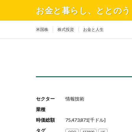
お金と暮らし、ととのう
米国株
株式投資
お金と人生
セクター
情報技術
業種
時価総額
75,473,871[千ドル]
タグ
QQQ
S&P500
US