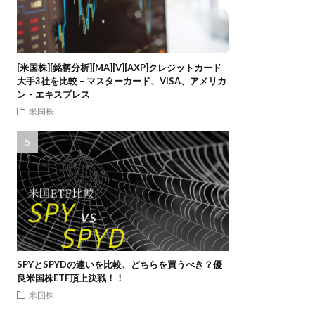
[米国株][銘柄分析][MA][V][AXP]クレジットカード
大手3社を比較 – マスターカード、VISA、アメリカ
ン・エキスプレス
米国株
SPYとSPYDの違いを比較、どちらを買うべき？優
良米国株ETF頂上決戦！！
米国株