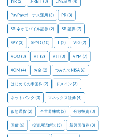
IYR
(2)
J-REIT
(3)
LINE証券
(4)
PayPayボーナス運用
(3)
PR
(3)
SBIネオモバイル証券
(2)
SBI証券
(7)
SPY
(3)
SPYD
(10)
T
(2)
VIG
(2)
VOO
(3)
VT
(2)
VTI
(3)
VYM
(7)
XOM
(4)
お金
(2)
つみたてNISA
(6)
はじめての米国株
(2)
ドメイン
(3)
ネットバンク
(3)
マネックス証券
(4)
仮想通貨
(2)
全世界株式
(2)
分散投資
(3)
国債
(6)
投資用語解説
(3)
新興国債券
(3)