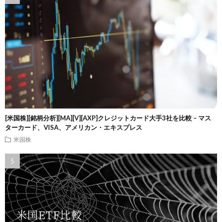
[米国株][銘柄分析][MA][V][AXP]クレジットカード大手3社を比較 – マス
ターカード、VISA、アメリカン・エキスプレス
米国株