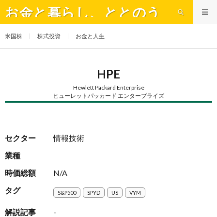
お金と暮らし、ととのう
米国株
株式投資
お金と人生
HPE
Hewlett Packard Enterprise
ヒューレットパッカード エンタープライズ
セクター
情報技術
業種
時価総額
N/A
タグ
S&P500
SPYD
US
VYM
解説記事
-