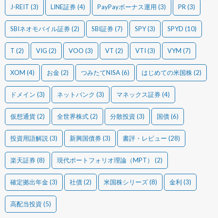
J-REIT
(3)
LINE証券
(4)
PayPayボーナス運用
(3)
PR
(3)
SBIネオモバイル証券
(2)
SBI証券
(7)
SPY
(3)
SPYD
(10)
T
(2)
VIG
(2)
VOO
(3)
VT
(2)
VTI
(3)
VYM
(7)
XOM
(4)
お金
(2)
つみたてNISA
(6)
はじめての米国株
(2)
ドメイン
(3)
ネットバンク
(3)
マネックス証券
(4)
仮想通貨
(2)
全世界株式
(2)
分散投資
(3)
国債
(6)
投資用語解説
(3)
新興国債券
(3)
書評・レビュー
(28)
楽天証券
(8)
現代ポートフォリオ理論（MPT）
(2)
確定拠出年金
(3)
社債
(2)
米国株シリーズ
(8)
金利
(3)
高配当投資
(5)