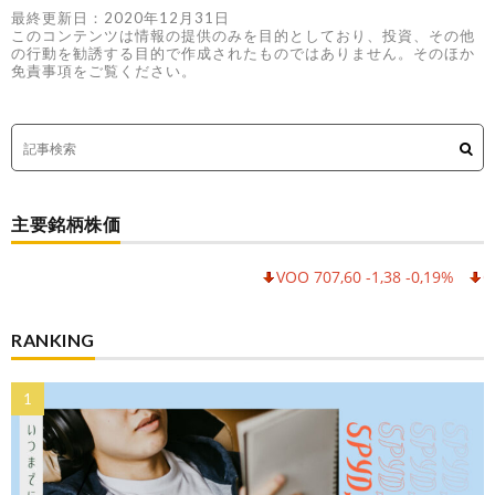
最終更新日：2020年12月31日
このコンテンツは情報の提供のみを目的としており、投資、その他
の行動を勧誘する目的で作成されたものではありません。そのほか
免責事項をご覧ください。
主要銘柄株価
VOO 707,60 -1,38 -0,19%
QQQ 7
RANKING