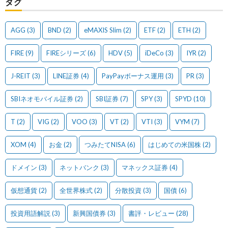
タグ
AGG
(3)
BND
(2)
eMAXIS Slim
(2)
ETF
(2)
ETH
(2)
FIRE
(9)
FIREシリーズ
(6)
HDV
(5)
iDeCo
(3)
IYR
(2)
J-REIT
(3)
LINE証券
(4)
PayPayボーナス運用
(3)
PR
(3)
SBIネオモバイル証券
(2)
SBI証券
(7)
SPY
(3)
SPYD
(10)
T
(2)
VIG
(2)
VOO
(3)
VT
(2)
VTI
(3)
VYM
(7)
XOM
(4)
お金
(2)
つみたてNISA
(6)
はじめての米国株
(2)
ドメイン
(3)
ネットバンク
(3)
マネックス証券
(4)
仮想通貨
(2)
全世界株式
(2)
分散投資
(3)
国債
(6)
投資用語解説
(3)
新興国債券
(3)
書評・レビュー
(28)