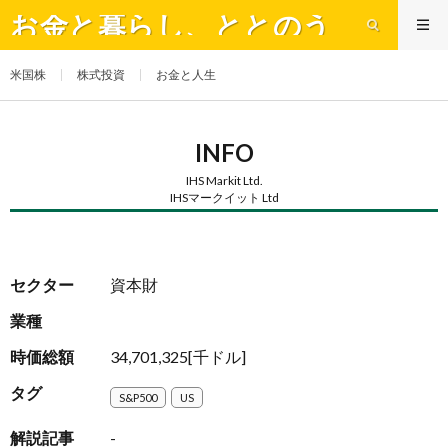
お金と暮らし、ととのう
米国株
株式投資
お金と人生
INFO
IHS Markit Ltd.
IHSマークイット Ltd
セクター
資本財
業種
時価総額
34,701,325[千ドル]
タグ
S&P500
US
解説記事
-