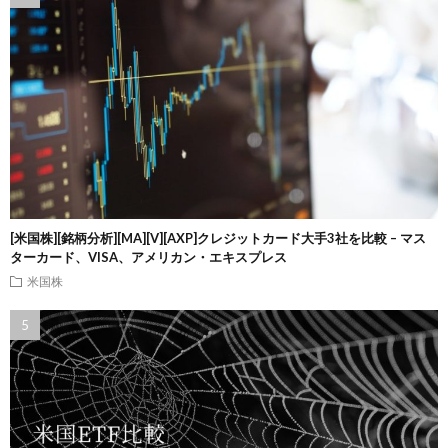
[米国株][銘柄分析][MA][V][AXP]クレジットカード大手3社を比較 – マス
ターカード、VISA、アメリカン・エキスプレス
米国株