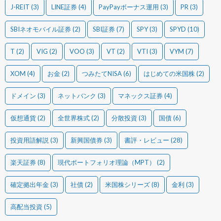
J-REIT
(3)
LINE証券
(4)
PayPayボーナス運用
(3)
PR
(3)
SBIネオモバイル証券
(2)
SBI証券
(7)
SPY
(3)
SPYD
(10)
T
(2)
VIG
(2)
VOO
(3)
VT
(2)
VTI
(3)
VYM
(7)
XOM
(4)
お金
(2)
つみたてNISA
(6)
はじめての米国株
(2)
ドメイン
(3)
ネットバンク
(3)
マネックス証券
(4)
仮想通貨
(2)
全世界株式
(2)
分散投資
(3)
国債
(6)
投資用語解説
(3)
新興国債券
(3)
書評・レビュー
(28)
楽天証券
(8)
現代ポートフォリオ理論（MPT）
(2)
確定拠出年金
(3)
社債
(2)
米国株シリーズ
(8)
金利
(3)
高配当投資
(5)