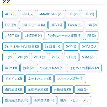
タグ
AGG
(3)
BND
(2)
eMAXIS Slim
(2)
ETF
(2)
ETH
(2)
FIRE
(9)
FIREシリーズ
(6)
HDV
(5)
iDeCo
(3)
IYR
(2)
J-REIT
(3)
LINE証券
(4)
PayPayボーナス運用
(3)
PR
(3)
SBIネオモバイル証券
(2)
SBI証券
(7)
SPY
(3)
SPYD
(10)
T
(2)
VIG
(2)
VOO
(3)
VT
(2)
VTI
(3)
VYM
(7)
XOM
(4)
お金
(2)
つみたてNISA
(6)
はじめての米国株
(2)
ドメイン
(3)
ネットバンク
(3)
マネックス証券
(4)
仮想通貨
(2)
全世界株式
(2)
分散投資
(3)
国債
(6)
投資用語解説
(3)
新興国債券
(3)
書評・レビュー
(28)