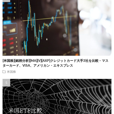
[米国株][銘柄分析][MA][V][AXP]クレジットカード大手3社を比較 – マス
ターカード、VISA、アメリカン・エキスプレス
米国株