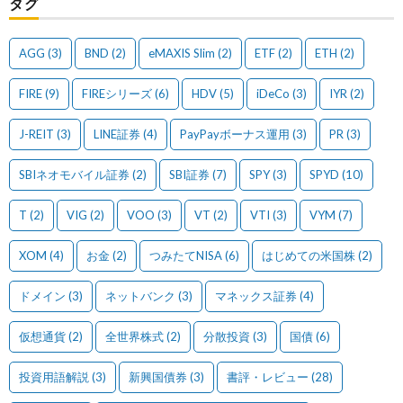
タグ
AGG
(3)
BND
(2)
eMAXIS Slim
(2)
ETF
(2)
ETH
(2)
FIRE
(9)
FIREシリーズ
(6)
HDV
(5)
iDeCo
(3)
IYR
(2)
J-REIT
(3)
LINE証券
(4)
PayPayボーナス運用
(3)
PR
(3)
SBIネオモバイル証券
(2)
SBI証券
(7)
SPY
(3)
SPYD
(10)
T
(2)
VIG
(2)
VOO
(3)
VT
(2)
VTI
(3)
VYM
(7)
XOM
(4)
お金
(2)
つみたてNISA
(6)
はじめての米国株
(2)
ドメイン
(3)
ネットバンク
(3)
マネックス証券
(4)
仮想通貨
(2)
全世界株式
(2)
分散投資
(3)
国債
(6)
投資用語解説
(3)
新興国債券
(3)
書評・レビュー
(28)