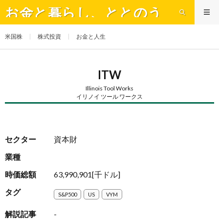
お金と暮らし、ととのう
米国株
株式投資
お金と人生
ITW
Illinois Tool Works
イリノイ ツール ワークス
セクター
資本財
業種
時価総額
63,990,901[千ドル]
タグ
S&P500
US
VYM
解説記事
-