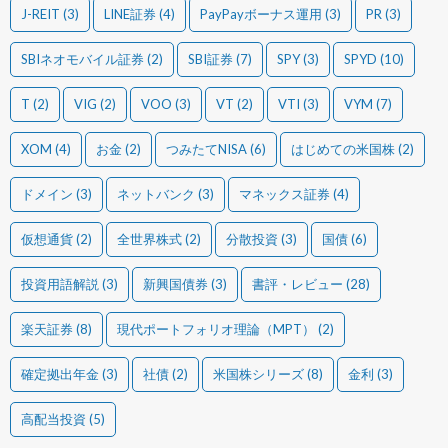
J-REIT
(3)
LINE証券
(4)
PayPayボーナス運用
(3)
PR
(3)
SBIネオモバイル証券
(2)
SBI証券
(7)
SPY
(3)
SPYD
(10)
T
(2)
VIG
(2)
VOO
(3)
VT
(2)
VTI
(3)
VYM
(7)
XOM
(4)
お金
(2)
つみたてNISA
(6)
はじめての米国株
(2)
ドメイン
(3)
ネットバンク
(3)
マネックス証券
(4)
仮想通貨
(2)
全世界株式
(2)
分散投資
(3)
国債
(6)
投資用語解説
(3)
新興国債券
(3)
書評・レビュー
(28)
楽天証券
(8)
現代ポートフォリオ理論（MPT）
(2)
確定拠出年金
(3)
社債
(2)
米国株シリーズ
(8)
金利
(3)
高配当投資
(5)