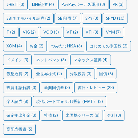
J-REIT
(3)
LINE証券
(4)
PayPayボーナス運用
(3)
PR
(3)
SBIネオモバイル証券
(2)
SBI証券
(7)
SPY
(3)
SPYD
(10)
T
(2)
VIG
(2)
VOO
(3)
VT
(2)
VTI
(3)
VYM
(7)
XOM
(4)
お金
(2)
つみたてNISA
(6)
はじめての米国株
(2)
ドメイン
(3)
ネットバンク
(3)
マネックス証券
(4)
仮想通貨
(2)
全世界株式
(2)
分散投資
(3)
国債
(6)
投資用語解説
(3)
新興国債券
(3)
書評・レビュー
(28)
楽天証券
(8)
現代ポートフォリオ理論（MPT）
(2)
確定拠出年金
(3)
社債
(2)
米国株シリーズ
(8)
金利
(3)
高配当投資
(5)