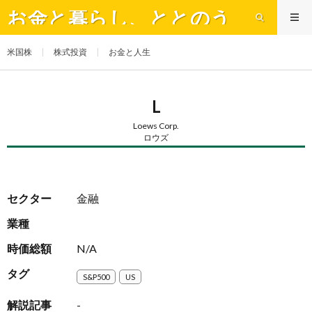
お金と暮らし、ととのう
米国株
株式投資
お金と人生
L
Loews Corp.
ロウズ
セクター
金融
業種
時価総額
N/A
タグ
S&P500
US
解説記事
-