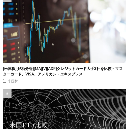
[米国株][銘柄分析][MA][V][AXP]クレジットカード大手3社を比較 – マス
ターカード、VISA、アメリカン・エキスプレス
米国株