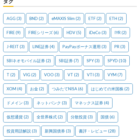
タグ
AGG
(3)
BND
(2)
eMAXIS Slim
(2)
ETF
(2)
ETH
(2)
FIRE
(9)
FIREシリーズ
(6)
HDV
(5)
iDeCo
(3)
IYR
(2)
J-REIT
(3)
LINE証券
(4)
PayPayボーナス運用
(3)
PR
(3)
SBIネオモバイル証券
(2)
SBI証券
(7)
SPY
(3)
SPYD
(10)
T
(2)
VIG
(2)
VOO
(3)
VT
(2)
VTI
(3)
VYM
(7)
XOM
(4)
お金
(2)
つみたてNISA
(6)
はじめての米国株
(2)
ドメイン
(3)
ネットバンク
(3)
マネックス証券
(4)
仮想通貨
(2)
全世界株式
(2)
分散投資
(3)
国債
(6)
投資用語解説
(3)
新興国債券
(3)
書評・レビュー
(28)