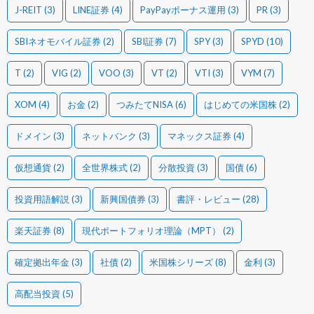
J-REIT
(3)
LINE証券
(4)
PayPayボーナス運用
(3)
PR
(3)
SBIネオモバイル証券
(2)
SBI証券
(7)
SPY
(3)
SPYD
(10)
T
(2)
VIG
(2)
VOO
(3)
VT
(2)
VTI
(3)
VYM
(7)
XOM
(4)
お金
(2)
つみたてNISA
(6)
はじめての米国株
(2)
ドメイン
(3)
ネットバンク
(3)
マネックス証券
(4)
仮想通貨
(2)
全世界株式
(2)
分散投資
(3)
国債
(6)
投資用語解説
(3)
新興国債券
(3)
書評・レビュー
(28)
楽天証券
(8)
現代ポートフォリオ理論（MPT）
(2)
確定拠出年金
(3)
社債
(2)
米国株シリーズ
(8)
金利
(3)
高配当投資
(5)