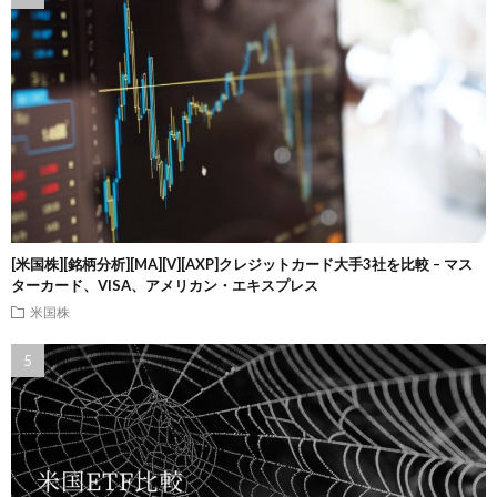
[米国株][銘柄分析][MA][V][AXP]クレジットカード大手3社を比較 – マス
ターカード、VISA、アメリカン・エキスプレス
米国株