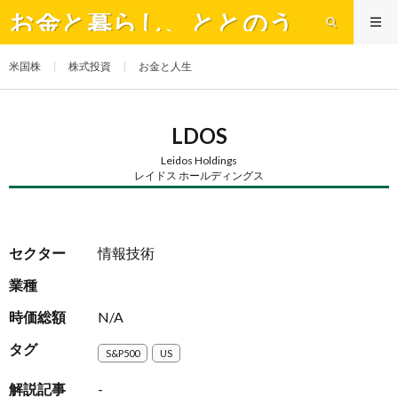
お金と暮らし、ととのう
米国株
株式投資
お金と人生
LDOS
Leidos Holdings
レイドス ホールディングス
セクター
情報技術
業種
時価総額
N/A
タグ
S&P500
US
解説記事
-