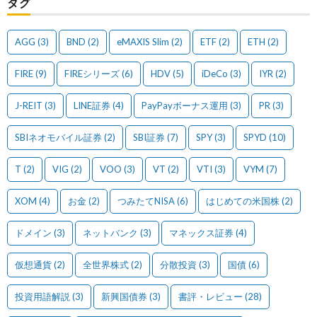
タグ
AGG
(3)
BND
(2)
eMAXIS Slim
(2)
ETF
(2)
ETH
(2)
FIRE
(9)
FIREシリーズ
(6)
HDV
(5)
iDeCo
(3)
IYR
(2)
J-REIT
(3)
LINE証券
(4)
PayPayボーナス運用
(3)
PR
(3)
SBIネオモバイル証券
(2)
SBI証券
(7)
SPY
(3)
SPYD
(10)
T
(2)
VIG
(2)
VOO
(3)
VT
(2)
VTI
(3)
VYM
(7)
XOM
(4)
お金
(2)
つみたてNISA
(6)
はじめての米国株
(2)
ドメイン
(3)
ネットバンク
(3)
マネックス証券
(4)
仮想通貨
(2)
全世界株式
(2)
分散投資
(3)
国債
(6)
投資用語解説
(3)
新興国債券
(3)
書評・レビュー
(28)