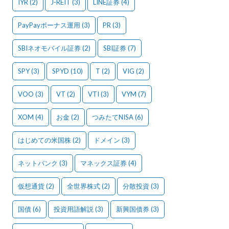
IYR
(2)
J-REIT
(3)
LINE証券
(4)
PayPayボーナス運用
(3)
PR
(3)
SBIネオモバイル証券
(2)
SBI証券
(7)
SPY
(3)
SPYD
(10)
T
(2)
VIG
(2)
VOO
(3)
VT
(2)
VTI
(3)
VYM
(7)
XOM
(4)
お金
(2)
つみたてNISA
(6)
はじめての米国株
(2)
ドメイン
(3)
ネットバンク
(3)
マネックス証券
(4)
仮想通貨
(2)
全世界株式
(2)
分散投資
(3)
国債
(6)
投資用語解説
(3)
新興国債券
(3)