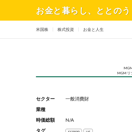
お金と暮らし、ととのう
米国株
株式投資
お金と人生
MGM 
MGM 
セクター
一般消費財
業種
時価総額
N/A
タグ
S&P500
US