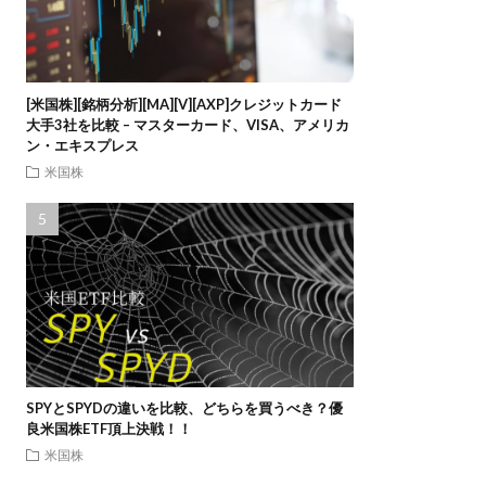
[米国株][銘柄分析][MA][V][AXP]クレジットカード
大手3社を比較 – マスターカード、VISA、アメリカ
ン・エキスプレス
米国株
SPYとSPYDの違いを比較、どちらを買うべき？優
良米国株ETF頂上決戦！！
米国株