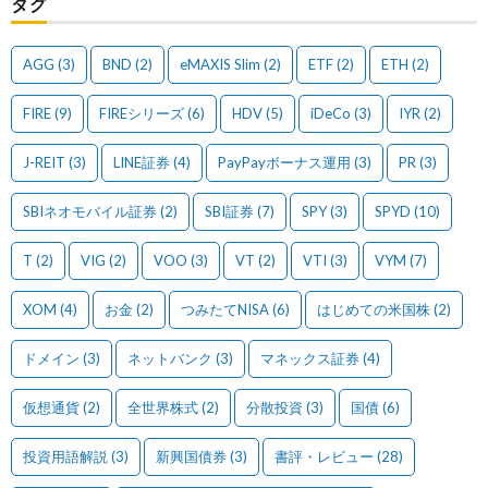
タグ
AGG
(3)
BND
(2)
eMAXIS Slim
(2)
ETF
(2)
ETH
(2)
FIRE
(9)
FIREシリーズ
(6)
HDV
(5)
iDeCo
(3)
IYR
(2)
J-REIT
(3)
LINE証券
(4)
PayPayボーナス運用
(3)
PR
(3)
SBIネオモバイル証券
(2)
SBI証券
(7)
SPY
(3)
SPYD
(10)
T
(2)
VIG
(2)
VOO
(3)
VT
(2)
VTI
(3)
VYM
(7)
XOM
(4)
お金
(2)
つみたてNISA
(6)
はじめての米国株
(2)
ドメイン
(3)
ネットバンク
(3)
マネックス証券
(4)
仮想通貨
(2)
全世界株式
(2)
分散投資
(3)
国債
(6)
投資用語解説
(3)
新興国債券
(3)
書評・レビュー
(28)