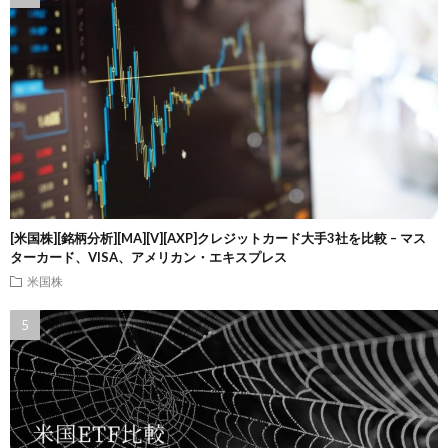
[米国株][銘柄分析][MA][V][AXP]クレジットカード大手3社を比較 – マス
ターカード、VISA、アメリカン・エキスプレス
米国株