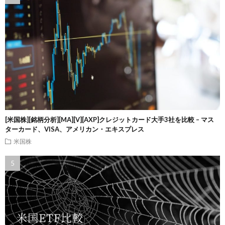
[米国株][銘柄分析][MA][V][AXP]クレジットカード大手3社を比較 – マス
ターカード、VISA、アメリカン・エキスプレス
米国株