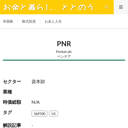
お金と暮らし、ととのう
米国株
株式投資
お金と人生
PNR
Pentair plc
ペンテア
セクター
資本財
業種
時価総額
N/A
タグ
S&P500
US
解説記事
-