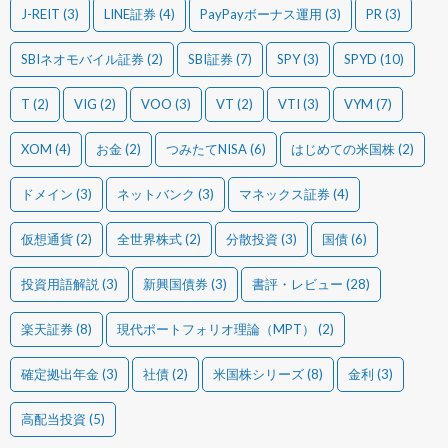
J-REIT
(3)
LINE証券
(4)
PayPayボーナス運用
(3)
PR
(3)
SBIネオモバイル証券
(2)
SBI証券
(7)
SPY
(3)
SPYD
(10)
T
(2)
VIG
(2)
VOO
(3)
VT
(2)
VTI
(3)
VYM
(7)
XOM
(4)
お金
(2)
つみたてNISA
(6)
はじめての米国株
(2)
ドメイン
(3)
ネットバンク
(3)
マネックス証券
(4)
仮想通貨
(2)
全世界株式
(2)
分散投資
(3)
国債
(6)
投資用語解説
(3)
新興国債券
(3)
書評・レビュー
(28)
楽天証券
(8)
現代ポートフォリオ理論（MPT）
(2)
確定拠出年金
(3)
社債
(2)
米国株シリーズ
(8)
金利
(3)
高配当投資
(5)