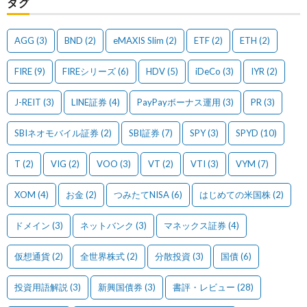
タグ
AGG
(3)
BND
(2)
eMAXIS Slim
(2)
ETF
(2)
ETH
(2)
FIRE
(9)
FIREシリーズ
(6)
HDV
(5)
iDeCo
(3)
IYR
(2)
J-REIT
(3)
LINE証券
(4)
PayPayボーナス運用
(3)
PR
(3)
SBIネオモバイル証券
(2)
SBI証券
(7)
SPY
(3)
SPYD
(10)
T
(2)
VIG
(2)
VOO
(3)
VT
(2)
VTI
(3)
VYM
(7)
XOM
(4)
お金
(2)
つみたてNISA
(6)
はじめての米国株
(2)
ドメイン
(3)
ネットバンク
(3)
マネックス証券
(4)
仮想通貨
(2)
全世界株式
(2)
分散投資
(3)
国債
(6)
投資用語解説
(3)
新興国債券
(3)
書評・レビュー
(28)