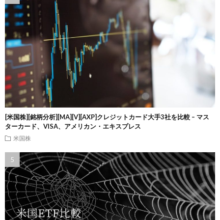
[米国株][銘柄分析][MA][V][AXP]クレジットカード大手3社を比較 – マス
ターカード、VISA、アメリカン・エキスプレス
米国株