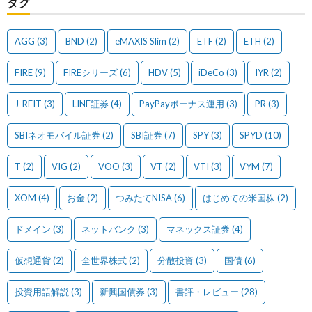
タグ
AGG
(3)
BND
(2)
eMAXIS Slim
(2)
ETF
(2)
ETH
(2)
FIRE
(9)
FIREシリーズ
(6)
HDV
(5)
iDeCo
(3)
IYR
(2)
J-REIT
(3)
LINE証券
(4)
PayPayボーナス運用
(3)
PR
(3)
SBIネオモバイル証券
(2)
SBI証券
(7)
SPY
(3)
SPYD
(10)
T
(2)
VIG
(2)
VOO
(3)
VT
(2)
VTI
(3)
VYM
(7)
XOM
(4)
お金
(2)
つみたてNISA
(6)
はじめての米国株
(2)
ドメイン
(3)
ネットバンク
(3)
マネックス証券
(4)
仮想通貨
(2)
全世界株式
(2)
分散投資
(3)
国債
(6)
投資用語解説
(3)
新興国債券
(3)
書評・レビュー
(28)