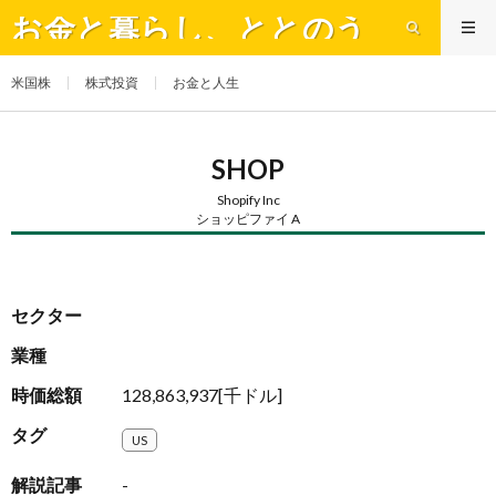
お金と暮らし、ととのう
米国株
株式投資
お金と人生
SHOP
Shopify Inc
ショッピファイ A
セクター
業種
時価総額
128,863,937[千ドル]
タグ
US
解説記事
-