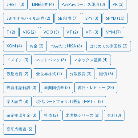
J-REIT
(3)
LINE証券
(4)
PayPayボーナス運用
(3)
PR
(3)
SBIネオモバイル証券
(2)
SBI証券
(7)
SPY
(3)
SPYD
(10)
T
(2)
VIG
(2)
VOO
(3)
VT
(2)
VTI
(3)
VYM
(7)
XOM
(4)
お金
(2)
つみたてNISA
(6)
はじめての米国株
(2)
ドメイン
(3)
ネットバンク
(3)
マネックス証券
(4)
仮想通貨
(2)
全世界株式
(2)
分散投資
(3)
国債
(6)
投資用語解説
(3)
新興国債券
(3)
書評・レビュー
(28)
楽天証券
(8)
現代ポートフォリオ理論（MPT）
(2)
確定拠出年金
(3)
社債
(2)
米国株シリーズ
(8)
金利
(3)
高配当投資
(5)