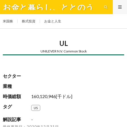
お金と暮らし、ととのう
米国株
株式投資
お金と人生
UL
UNILEVER N.V. Common Stock
セクター
業種
時価総額
160,120,946[千ドル]
タグ
US
解説記事
-
最終更新日：2020年12月31日