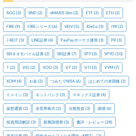
AGG
(3)
BND
(2)
eMAXIS Slim
(2)
ETF
(2)
ETH
(2)
FIRE
(9)
FIREシリーズ
(6)
HDV
(5)
iDeCo
(3)
IYR
(2)
J-REIT
(3)
LINE証券
(4)
PayPayボーナス運用
(3)
PR
(3)
SBIネオモバイル証券
(2)
SBI証券
(7)
SPY
(3)
SPYD
(10)
T
(2)
VIG
(2)
VOO
(3)
VT
(2)
VTI
(3)
VYM
(7)
XOM
(4)
お金
(2)
つみたてNISA
(6)
はじめての米国株
(2)
ドメイン
(3)
ネットバンク
(3)
マネックス証券
(4)
仮想通貨
(2)
全世界株式
(2)
分散投資
(3)
国債
(6)
投資用語解説
(3)
新興国債券
(3)
書評・レビュー
(28)
楽天証券
(8)
現代ポートフォリオ理論（MPT）
(2)