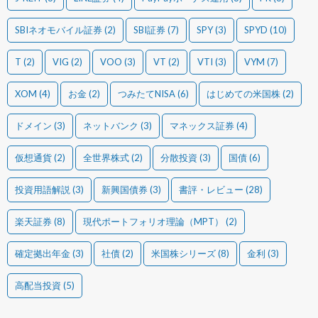
SBIネオモバイル証券
(2)
SBI証券
(7)
SPY
(3)
SPYD
(10)
T
(2)
VIG
(2)
VOO
(3)
VT
(2)
VTI
(3)
VYM
(7)
XOM
(4)
お金
(2)
つみたてNISA
(6)
はじめての米国株
(2)
ドメイン
(3)
ネットバンク
(3)
マネックス証券
(4)
仮想通貨
(2)
全世界株式
(2)
分散投資
(3)
国債
(6)
投資用語解説
(3)
新興国債券
(3)
書評・レビュー
(28)
楽天証券
(8)
現代ポートフォリオ理論（MPT）
(2)
確定拠出年金
(3)
社債
(2)
米国株シリーズ
(8)
金利
(3)
高配当投資
(5)