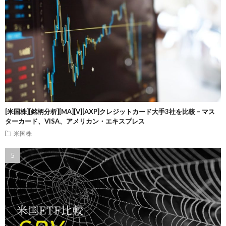
[米国株][銘柄分析][MA][V][AXP]クレジットカード大手3社を比較 – マス
ターカード、VISA、アメリカン・エキスプレス
米国株