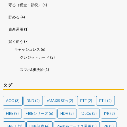
守る（税金・節税）
(4)
貯める
(4)
資産運用
(1)
賢く使う
(7)
キャッシュレス
(6)
クレジットカード
(2)
スマホQR決済
(1)
タグ
AGG
(3)
BND
(2)
eMAXIS Slim
(2)
ETF
(2)
ETH
(2)
FIRE
(9)
FIREシリーズ
(6)
HDV
(5)
iDeCo
(3)
IYR
(2)
J-REIT
(3)
LINE証券
(4)
PayPayボーナス運用
(3)
PR
(3)