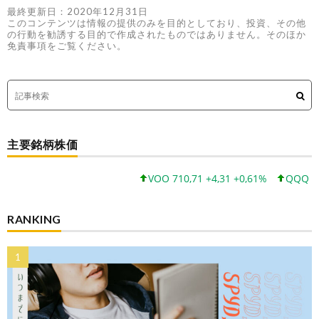
最終更新日：2020年12月31日
このコンテンツは情報の提供のみを目的としており、投資、その他
の行動を勧誘する目的で作成されたものではありません。そのほか
免責事項をご覧ください。
主要銘柄株価
VOO 710,71 +4,31 +0,61%
QQQ 723,03
RANKING