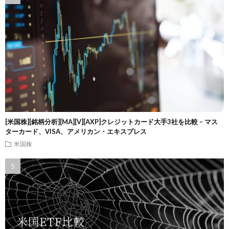
[米国株][銘柄分析][MA][V][AXP]クレジットカード大手3社を比較 – マス
ターカード、VISA、アメリカン・エキスプレス
米国株