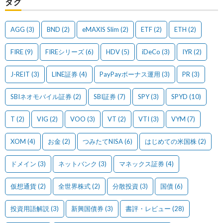
タグ
AGG
(3)
BND
(2)
eMAXIS Slim
(2)
ETF
(2)
ETH
(2)
FIRE
(9)
FIREシリーズ
(6)
HDV
(5)
iDeCo
(3)
IYR
(2)
J-REIT
(3)
LINE証券
(4)
PayPayボーナス運用
(3)
PR
(3)
SBIネオモバイル証券
(2)
SBI証券
(7)
SPY
(3)
SPYD
(10)
T
(2)
VIG
(2)
VOO
(3)
VT
(2)
VTI
(3)
VYM
(7)
XOM
(4)
お金
(2)
つみたてNISA
(6)
はじめての米国株
(2)
ドメイン
(3)
ネットバンク
(3)
マネックス証券
(4)
仮想通貨
(2)
全世界株式
(2)
分散投資
(3)
国債
(6)
投資用語解説
(3)
新興国債券
(3)
書評・レビュー
(28)