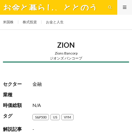
お金と暮らし、ととのう
米国株
株式投資
お金と人生
ZION
Zions Bancorp
ジオンズ バンコープ
セクター
金融
業種
時価総額
N/A
タグ
S&P500
US
VYM
解説記事
-