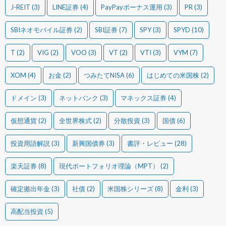
J-REIT
(3)
LINE証券
(4)
PayPayボーナス運用
(3)
PR
(3)
SBIネオモバイル証券
(2)
SBI証券
(7)
SPY
(3)
SPYD
(10)
T
(2)
VIG
(2)
VOO
(3)
VT
(2)
VTI
(3)
VYM
(7)
XOM
(4)
お金
(2)
つみたてNISA
(6)
はじめての米国株
(2)
ドメイン
(3)
ネットバンク
(3)
マネックス証券
(4)
仮想通貨
(2)
全世界株式
(2)
分散投資
(3)
国債
(6)
投資用語解説
(3)
新興国債券
(3)
書評・レビュー
(28)
楽天証券
(8)
現代ポートフォリオ理論（MPT）
(2)
確定拠出年金
(3)
社債
(2)
米国株シリーズ
(8)
金利
(3)
高配当投資
(5)