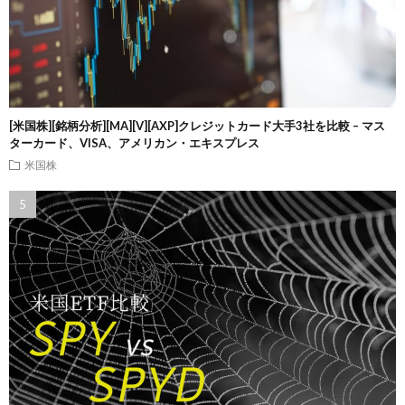
[米国株][銘柄分析][MA][V][AXP]クレジットカード大手3社を比較 – マス
ターカード、VISA、アメリカン・エキスプレス
米国株