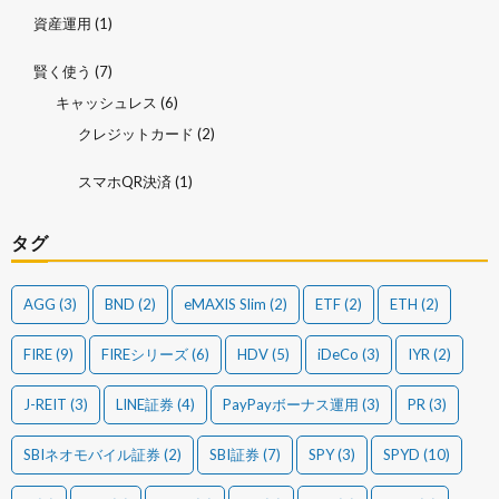
資産運用
(1)
賢く使う
(7)
キャッシュレス
(6)
クレジットカード
(2)
スマホQR決済
(1)
タグ
AGG
(3)
BND
(2)
eMAXIS Slim
(2)
ETF
(2)
ETH
(2)
FIRE
(9)
FIREシリーズ
(6)
HDV
(5)
iDeCo
(3)
IYR
(2)
J-REIT
(3)
LINE証券
(4)
PayPayボーナス運用
(3)
PR
(3)
SBIネオモバイル証券
(2)
SBI証券
(7)
SPY
(3)
SPYD
(10)