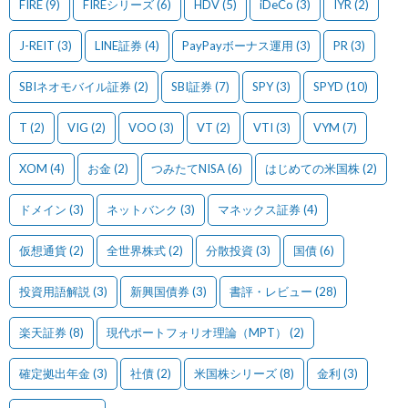
FIRE
(9)
FIREシリーズ
(6)
HDV
(5)
iDeCo
(3)
IYR
(2)
J-REIT
(3)
LINE証券
(4)
PayPayボーナス運用
(3)
PR
(3)
SBIネオモバイル証券
(2)
SBI証券
(7)
SPY
(3)
SPYD
(10)
T
(2)
VIG
(2)
VOO
(3)
VT
(2)
VTI
(3)
VYM
(7)
XOM
(4)
お金
(2)
つみたてNISA
(6)
はじめての米国株
(2)
ドメイン
(3)
ネットバンク
(3)
マネックス証券
(4)
仮想通貨
(2)
全世界株式
(2)
分散投資
(3)
国債
(6)
投資用語解説
(3)
新興国債券
(3)
書評・レビュー
(28)
楽天証券
(8)
現代ポートフォリオ理論（MPT）
(2)
確定拠出年金
(3)
社債
(2)
米国株シリーズ
(8)
金利
(3)