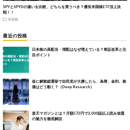
SPYとSPYDの違いを比較、どちらを買うべき？優良米国株ETF頂上決
戦！！
米国株
最近の投稿
日本株の高配当・増配はなぜ増えている？東証改革と注
目ポイント
仮に解散総選挙で自民党が大勝したら、為替、金利、株
価はどう動く？（Deep Research）
楽天マガジンとは？月額572円で2,000誌以上読み放題
の魅力を徹底解説