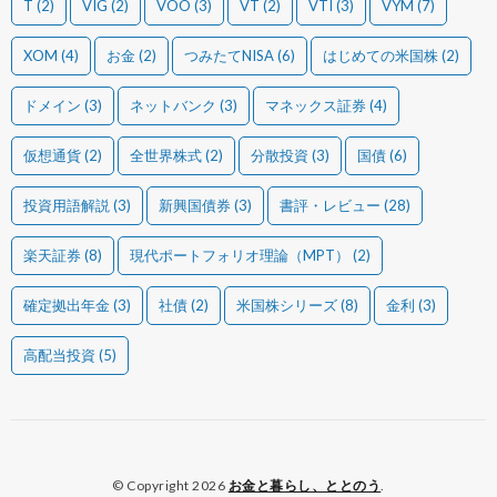
T
(2)
VIG
(2)
VOO
(3)
VT
(2)
VTI
(3)
VYM
(7)
XOM
(4)
お金
(2)
つみたてNISA
(6)
はじめての米国株
(2)
ドメイン
(3)
ネットバンク
(3)
マネックス証券
(4)
仮想通貨
(2)
全世界株式
(2)
分散投資
(3)
国債
(6)
投資用語解説
(3)
新興国債券
(3)
書評・レビュー
(28)
楽天証券
(8)
現代ポートフォリオ理論（MPT）
(2)
確定拠出年金
(3)
社債
(2)
米国株シリーズ
(8)
金利
(3)
高配当投資
(5)
© Copyright 2026
お金と暮らし、ととのう
.