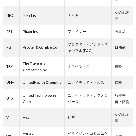
その他製
NKE
Nike Inc
ナイキ
品
PFE
Pfizer Inc
ファイザー
医薬品
プロクター・アンド・ギ
PG
Procter & Gamble Co
日用品
ャンブル (P&G)
The Travelers
TRV
トラベラーズ
保険
Companies Inc
UNH
UnitedHealth Group Inc
ユナイテッド・ヘルス
保険
United Technologies
ユナイテッド・テクノロ
航空宇
UTX
Corp
ジーズ
宙・防衛
その他金
V
Visa
ビザ
融
Verizon
ベライゾン・コミュニケ