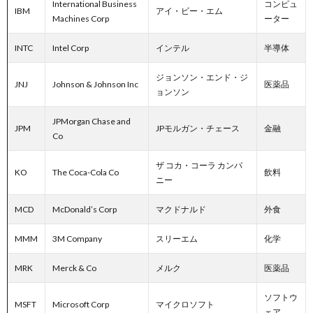
International Business
コンピュ
IBM
アイ・ビー・エム
Machines Corp
ーター
INTC
Intel Corp
インテル
半導体
ジョンソン・エンド・ジ
JNJ
Johnson & Johnson Inc
医薬品
ョンソン
JPMorgan Chase and
JPM
JPモルガン・チェース
金融
Co
ザ コカ・コーラ カンパ
KO
The Coca-Cola Co
飲料
ニー
MCD
McDonald’s Corp
マクドナルド
外食
MMM
3M Company
スリーエム
化学
MRK
Merck & Co
メルク
医薬品
ソフトウ
MSFT
Microsoft Corp
マイクロソフト
ェア