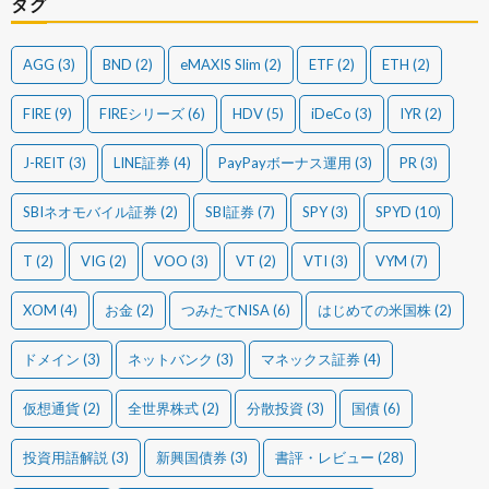
タグ
AGG
(3)
BND
(2)
eMAXIS Slim
(2)
ETF
(2)
ETH
(2)
FIRE
(9)
FIREシリーズ
(6)
HDV
(5)
iDeCo
(3)
IYR
(2)
J-REIT
(3)
LINE証券
(4)
PayPayボーナス運用
(3)
PR
(3)
SBIネオモバイル証券
(2)
SBI証券
(7)
SPY
(3)
SPYD
(10)
T
(2)
VIG
(2)
VOO
(3)
VT
(2)
VTI
(3)
VYM
(7)
XOM
(4)
お金
(2)
つみたてNISA
(6)
はじめての米国株
(2)
ドメイン
(3)
ネットバンク
(3)
マネックス証券
(4)
仮想通貨
(2)
全世界株式
(2)
分散投資
(3)
国債
(6)
投資用語解説
(3)
新興国債券
(3)
書評・レビュー
(28)