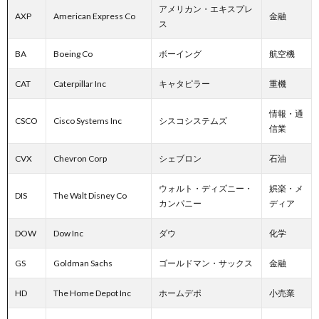
アメリカン・エキスプレ
AXP
American Express Co
金融
ス
BA
Boeing Co
ボーイング
航空機
CAT
Caterpillar Inc
キャタピラー
重機
情報・通
CSCO
Cisco Systems Inc
シスコシステムズ
信業
CVX
Chevron Corp
シェブロン
石油
ウォルト・ディズニー・
娯楽・メ
DIS
The Walt Disney Co
カンパニー
ディア
DOW
Dow Inc
ダウ
化学
GS
Goldman Sachs
ゴールドマン・サックス
金融
HD
The Home Depot Inc
ホームデポ
小売業