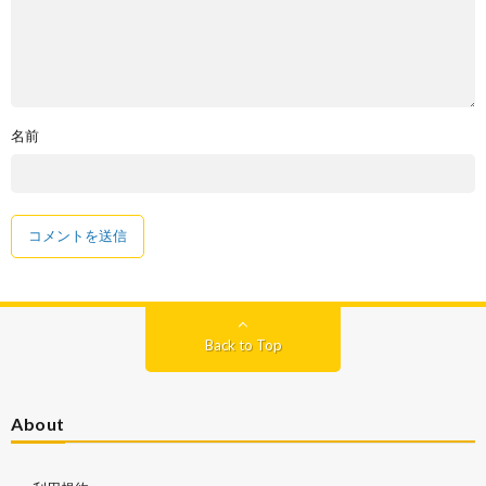
名前
Back to Top
About