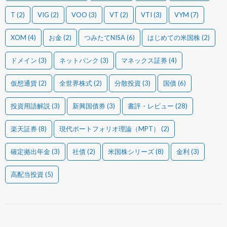
T
(2)
VIG
(2)
VOO
(3)
VT
(2)
VTI
(3)
VYM
(7)
XOM
(4)
お金
(2)
つみたてNISA
(6)
はじめての米国株
(2)
ドメイン
(3)
ネットバンク
(3)
マネックス証券
(4)
仮想通貨
(2)
全世界株式
(2)
分散投資
(3)
国債
(6)
投資用語解説
(3)
新興国債券
(3)
書評・レビュー
(28)
楽天証券
(8)
現代ポートフォリオ理論（MPT）
(2)
確定拠出年金
(3)
社債
(2)
米国株シリーズ
(8)
金利
(3)
高配当投資
(5)