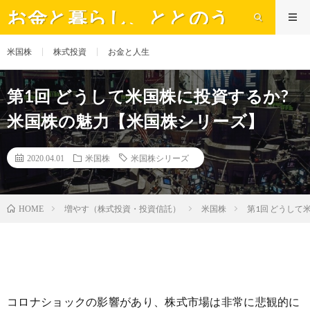
お金と暮らし、ととのう
米国株
株式投資
お金と人生
第1回 どうして米国株に投資するか?
米国株の魅力【米国株シリーズ】
2020.04.01
米国株
米国株シリーズ
増やす（株式投資・投資信託）
米国株
第1回 どうして
HOME
コロナショックの影響があり、株式市場は非常に悲観的に