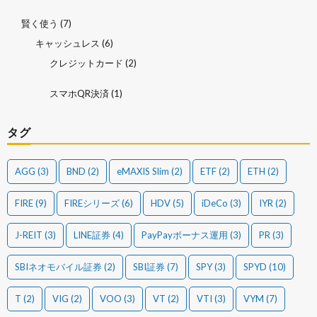
賢く使う
(7)
キャッシュレス
(6)
クレジットカード
(2)
スマホQR決済
(1)
タグ
AGG
(3)
BND
(2)
eMAXIS Slim
(2)
ETF
(2)
ETH
(2)
FIRE
(9)
FIREシリーズ
(6)
HDV
(5)
iDeCo
(3)
IYR
(2)
J-REIT
(3)
LINE証券
(4)
PayPayボーナス運用
(3)
PR
(3)
SBIネオモバイル証券
(2)
SBI証券
(7)
SPY
(3)
SPYD
(10)
T
(2)
VIG
(2)
VOO
(3)
VT
(2)
VTI
(3)
VYM
(7)