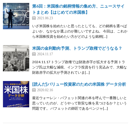
第6回：米国株の銘柄情報の集め方、ニュースサイ
トまとめ【はじめての米国株】
2021.06.23
いざ米国株を始めたいと思ったとしても、どの銘柄を選べば
よいか、なかなか選ぶのが難しいですよね。 今回は、これか
ら米国株投資を始めたい方がどのような銘柄[…]
米国の金利動向予測、トランプ政権でどうなる？
2024.11.17
2024.11.17 トランプ政権では財政赤字が拡大する予測 トラ
ンプ氏は大幅な減税、インフラ投資を行う見込みで、大幅な
財政赤字の拡大が予測されていま[…]
[読んだ]バリュー投資家のための米国株 データ分析
2020.02.16
最近ウォーレン・バフェット関連の本を呼んで一番難しいと
思っていたのが、どうやって割安な株を見つけるか？という
問題です。 バフェットの師匠であるベンジャ[…]