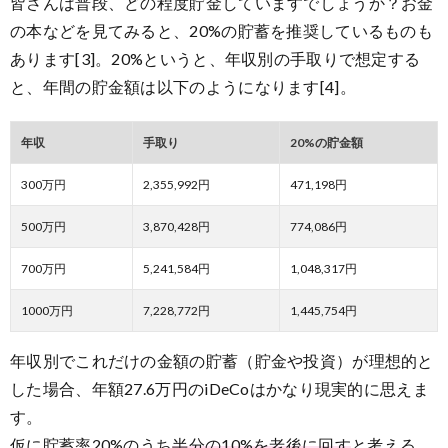
皆さんは普段、どの程度貯金していますでしょうか？お金
の本などを見てみると、20%の貯蓄を推奨しているものも
あります[3]。20%というと、年収別の手取りで想定する
と、年間の貯金額は以下のようになります[4]。
年収
手取り
20%の貯金額
300万円
2,355,992円
471,198円
500万円
3,870,428円
774,086円
700万円
5,241,584円
1,048,317円
1000万円
7,228,772円
1,445,754円
年収別でこれだけの金額の貯蓄（貯金や投資）が理想的と
した場合、年額27.6万円のiDeCoはかなり現実的に思えま
す。
仮に貯蓄率20%のうち
半分の10%を老後に回す
と考える