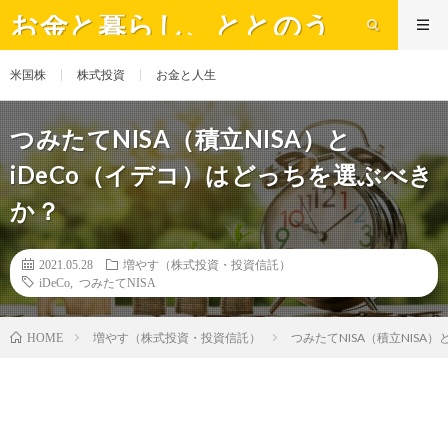
お金と暮らし、ととのう
米国株
株式投資
お金と人生
つみたてNISA（積立NISA）と
iDeCo（イデコ）はどっちを選ぶべき
か？
2021.05.28
増やす（株式投資・投資信託）
iDeCo
,
つみたてNISA
増やす（株式投資・投資信託）
つみたてNISA（積立NISA
HOME