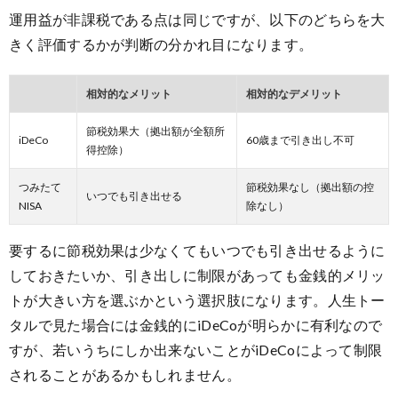
運用益が非課税である点は同じですが、以下のどちらを大
きく評価するかが判断の分かれ目になります。
相対的なメリット
相対的なデメリット
節税効果大（拠出額が全額所
iDeCo
60歳まで引き出し不可
得控除）
つみたて
節税効果なし（拠出額の控
いつでも引き出せる
NISA
除なし）
要するに節税効果は少なくてもいつでも引き出せるように
しておきたいか、引き出しに制限があっても金銭的メリッ
トが大きい方を選ぶかという選択肢になります。人生トー
タルで見た場合には金銭的にiDeCoが明らかに有利なので
すが、若いうちにしか出来ないことがiDeCoによって制限
されることがあるかもしれません。