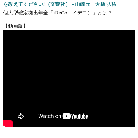
を教えてください!（文響社） – 山崎元、大橋 弘祐
個人型確定拠出年金「iDeCo（イデコ）」とは？
【動画版】