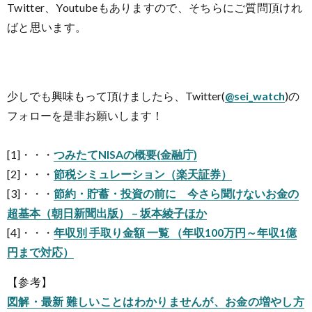
Twitter、Youtubeもありますので、そちらにご質問頂けれ
ばと思います。
少しでも興味もって頂けましたら、Twitter(
@sei_watch
)の
フォローを是非お願いします！
[1]・・・
つみたてNISAの概要(金融庁)
[2]・・・
節税シミュレーション（楽天証券）
[3]・・・
節約・貯蓄・投資の前に 今さら聞けないお金の
超基本（朝日新聞出版） – 坂本綾子ほか
[4]・・・
年収別 手取り金額 一覧 （年収100万円～年収1億
円まで対応）
【参考】
図解・最新 難しいことはわかりませんが、お金の増やし方