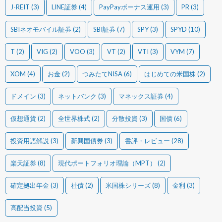
J-REIT
(3)
LINE証券
(4)
PayPayボーナス運用
(3)
PR
(3)
SBIネオモバイル証券
(2)
SBI証券
(7)
SPY
(3)
SPYD
(10)
T
(2)
VIG
(2)
VOO
(3)
VT
(2)
VTI
(3)
VYM
(7)
XOM
(4)
お金
(2)
つみたてNISA
(6)
はじめての米国株
(2)
ドメイン
(3)
ネットバンク
(3)
マネックス証券
(4)
仮想通貨
(2)
全世界株式
(2)
分散投資
(3)
国債
(6)
投資用語解説
(3)
新興国債券
(3)
書評・レビュー
(28)
楽天証券
(8)
現代ポートフォリオ理論（MPT）
(2)
確定拠出年金
(3)
社債
(2)
米国株シリーズ
(8)
金利
(3)
高配当投資
(5)