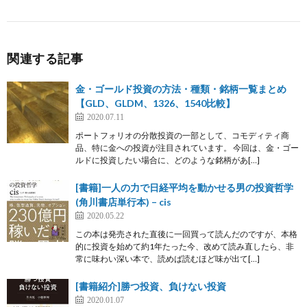
関連する記事
金・ゴールド投資の方法・種類・銘柄一覧まとめ
【GLD、GLDM、1326、1540比較】
2020.07.11
ポートフォリオの分散投資の一部として、コモディティ商
品、特に金への投資が注目されています。 今回は、金・ゴー
ルドに投資したい場合に、どのような銘柄があ[…]
[書籍]一人の力で日経平均を動かせる男の投資哲学
(角川書店単行本) – cis
2020.05.22
この本は発売された直後に一回買って読んだのですが、本格
的に投資を始めて約1年たった今、改めて読み直したら、非
常に味わい深い本で、読めば読むほど味が出て[…]
[書籍紹介]勝つ投資、負けない投資
2020.01.07